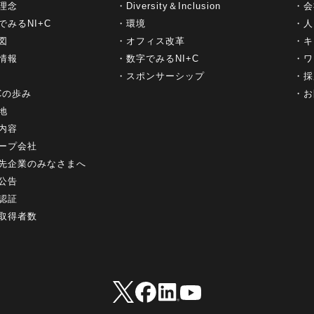
理念
Diversity＆Inclusion
会
でみるNI+C
環境
人
図
オフィス改革
キ
情報
数字でみるNI+C
ワ
スポンサーシップ
採
+Cの歩み
お
地
内容
ープ会社
先企業のみなさまへ
公告
認証
取得者数