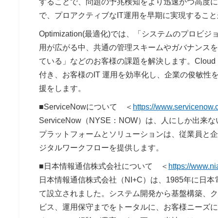
することで、問題の予兆検知をより迅速かつ高度に
で、プロアクティブなIT運用を早期に実現するこ
Optimization(最適化)では、「システムの
用が広がる中、共通の管理スキームやガバナンスを
ている」などのお客様の課題を解決します。Cloud Provisi
付き、お客様のIT 運用を効率化し、企業の俊敏
援をします。
■ServiceNowについて
＜
https://www.servicenow.
ServiceNow（NYSE：NOW）は、人にし
プラットフォームとソリューションは、従業員と企
ジタルワークフローを提供します。
■日本情報通信株式会社について
＜
https://www.ni
日本情報通信株式会社（NI+C）は、1985年に
て設立されました。システム開発から基盤構築、ク
ビス、運用保守までをトータルに、お客様ニーズに