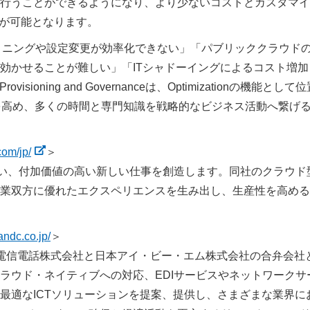
行うことができるようになり、より少ないコストとカスタマイ
とが可能となります。
プロビジョニングや設定変更が効率化できない」「パブリッククラウド
効かせることが難しい」「ITシャドーイングによるコスト増加
oning and Governanceは、Optimizationの機能として位
性を高め、多くの時間と専門知識を戦略的なビジネス活動へ繋げ
com/jp/
＞
か出来ない、付加価値の高い新しい仕事を創造します。同社のクラウド
業双方に優れたエクスペリエンスを生み出し、生産性を高める
andc.co.jp/
＞
日本電信電話株式会社と日本アイ・ビー・エム株式会社の合弁会社
ラウド・ネイティブへの対応、EDIサービスやネットワークサ
最適なICTソリューションを提案、提供し、さまざまな業界に