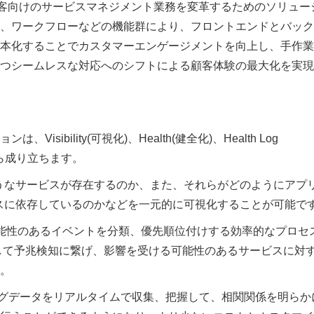
agementは、顧客向けのサービスマネジメント業務を変革するためのソリュー
、ワークフローなどの機能群により、フロントエンドとバック
本化することでカスタマーエンゲージメントを向上し、手作業
つシームレスな対応へのシフトによる顧客体験の最大化を実現
ーションは、Visibility(可視化)、Health(健全化)、Health Log
4つから成り立ちます。
にどのようなサービスが存在するのか、また、それらがどのようにアプ
ースに依存しているのかなどを一元的に可視化することが可能で
こす可能性のあるイベントを分類、優先順位付けする効率的なプロセ
して予兆検知に繋げ、影響を受ける可能性のあるサービスに対
。
、生成されたログデータをリアルタイムで収集、把握して、相関関係を明らか