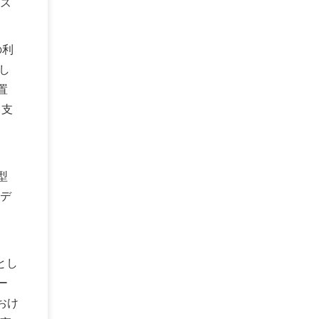
ズ
の利
し
置
る支
型
デ
とし
ー
おけ