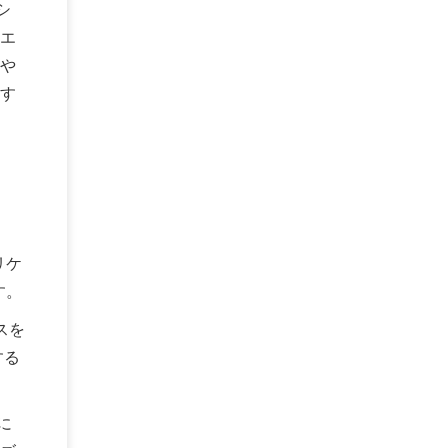
シ
エ
や
す
リケ
す。
スを
する
に