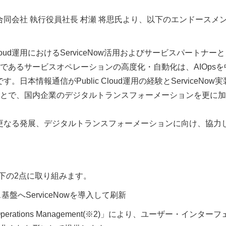
pan合同会社 執行役員社長 村瀬 将思氏より、以下のエンドースメ
c Cloud運用におけるServiceNow活用およびサービスパートナー
あるサービスオペレーションの高度化・自動化は、AIOpsを
。日本情報通信がPublic Cloud運用の経験とServiceNow
とで、国内企業のデジタルトランスフォーメーションを更に加
様の更なる発展、デジタルトランスフォーメーションに向け、協力
、以下の2点に取り組みます。
ス基盤へServiceNowを導入して刷新
IT Operations Management(※2)」により、ユーザー・インター