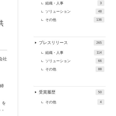
組織・人事
3
ソリューション
48
その他
136
供
プレスリリース
265
組織・人事
114
会社
ソリューション
66
その他
88
を締
受賞履歴
50
その他
4
」を
チ・