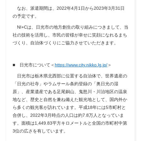
なお、派遣期間は、2022年4月1日から2023年3月31日
の予定です。
NI+Cは、日光市の地方創生の取り組みにつきまして、当
社の技術を活用し、市民の皆様が幸せに笑顔になれるまち
づくり、自治体づくりにご協力させていただきます。
■ 日光市について
＜
https://www.city.nikko.lg.jp/
＞
日光市は栃木県北西部に位置する自治体で、世界遺産の
「日光の社寺」やラムサール条約登録の「奥日光の湿
原」、産業遺産である足尾銅山、鬼怒川・川治地区の温泉
地など、歴史と自然を兼ね備えた観光地として、国内外か
ら多くの観光客が訪れています。平成18年には5市町村と
合併し、2022年3月時点の人口は約7.8万人となっていま
す。面積は1,449.83平方キロメートルと全国の市町村中第
3位の広さを有しています。