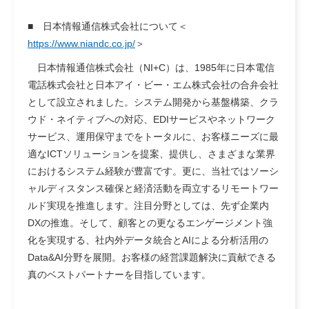
■ 日本情報通信株式会社について
＜
https://www.niandc.co.jp/
＞
日本情報通信株式会社（NI+C）は、1985年に日本電信
電話株式会社と日本アイ・ビー・エム株式会社の合弁会社
として設立されました。システム開発から基盤構築、クラ
ウド・ネイティブへの対応、EDIサービスやネットワーク
サービス、運用保守までをトータルに、お客様ニーズに最
適なICTソリューションを提案、提供し、さまざまな業界
におけるシステム経験が豊富です。更に、当社ではソーシ
ャルディスタンス確保と経済活動を両立するリモートワー
ルド実現を推進します。注目分野としては、先ず企業内
DXの推進。そして、顧客との更なるエンゲージメント強
化を実現する、社内外データ統合とAIによる分析活用の
Data&AI分野を展開。お客様の経営課題解決に貢献できる
真のベストパートナーを目指しています。