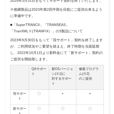
2025年3月31日をもってサポート契約を終了いたします。
※後継製品は2023年第2四半期を目処にご提供出来るよう
に準備中です。
■「SuperTRANCII」「TRANSEAS」
「TranXMLⅡ(TRANFIX）」の3製品について
2023年9月30日をもって「現サポート」契約を終了します
が、ご利用状況やご要望を踏まえ、終了時期を当面延期
し、2022年10月1日より新料金にて「新サポート」契約の
ご提供を開始致します。
QAサポー
新OSバージョ
修復プログラ
ト
ン(※1)に
ム(※2)
対するサポー
のご提供
ト
現サポー
〇
×
×
ト
新サポー
〇
〇
〇
ト