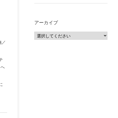
アーカイブ
施／
テ
トへ
に