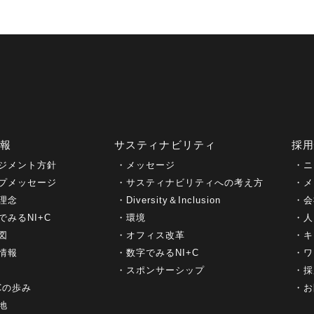
情報
サスティナビリティ
採
ジメント方針
メッセージ
ニ
プメッセージ
サスティナビリティへの考え方
メ
理念
Diversity＆Inclusion
会
でみるNI+C
環境
人
図
オフィス改革
キ
情報
数字でみるNI+C
ワ
スポンサーシップ
採
+Cの歩み
お
地