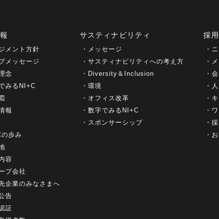
情報
サスティナビリティ
採
ジメント方針
メッセージ
ニ
プメッセージ
サスティナビリティへの考え方
メ
理念
Diversity＆Inclusion
会
でみるNI+C
環境
人
図
オフィス改革
キ
情報
数字でみるNI+C
ワ
スポンサーシップ
採
+Cの歩み
お
地
内容
ープ会社
先企業のみなさまへ
公告
認証