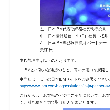
左：日本IBM代表取締役社長執行役員 
中：日本情報通信［NI+C］社長 桜井
右：日本IBM専務執行役員 パートナー
美穂 氏
本授与理由は以下のとおりです。
「IBMとの強力な連携のもと、高い技術力を展開
◆詳細は、以下の日本IBMサイトをご参照ください
https://www.ibm.com/blogs/solutions/jp-ja/partner-
これからも、お客様のビジネス革新において、お客
く、引き続き全力で取り組んでまいります。