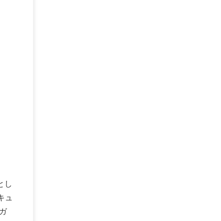
とし
キュ
ガ