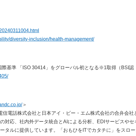
ジ：
/20240311004.html
ility/diversity-inclusion/health-management/
際基準 「ISO 30414」をグローバル初となる※1取得（BSI認
405/
andc.co.jp/
＞
日本電信電話株式会社と日本アイ・ビー・エム株式会社の合弁会社
対応、社内外データ統合とAIによる分析、EDIサービスやセ
ータルに提供しています。「おもひをITでカタチに」をスロー