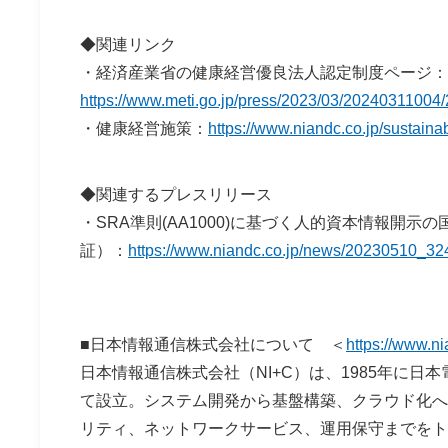
◆関連リンク
・経済産業省の健康経営優良法人認定制度ペー
https://www.meti.go.jp/press/2023/03/20240311004
・健康経営施策：
https://www.niandc.co.jp/sustainab
◆関連するプレスリリース
・SRA準則(AA1000)に基づく人的資本情報開示の国
証）：
https://www.niandc.co.jp/news/20230510_32
■日本情報通信株式会社について ＜
https://www.ni
日本情報通信株式会社（NI+C）は、1985年に
て設立。システム開発から基盤構築、クラウド化への
リティ、ネットワークサービス、運用保守までをト