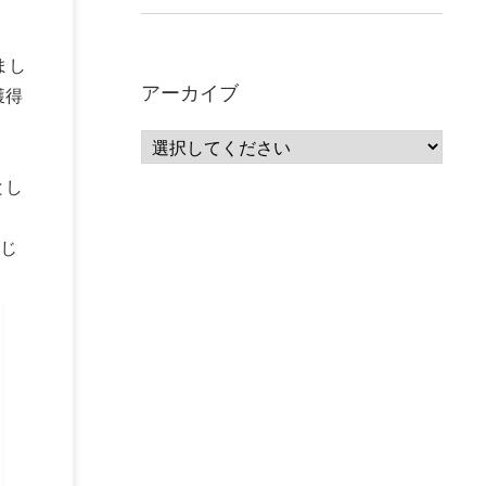
まし
アーカイブ
獲得
とし
じ