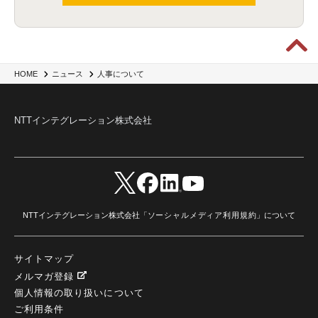
人事について
HOME
ニュース
NTTインテグレーション株式会社
NTTインテグレーション株式会社「
ソーシャルメディア利用規約
」について
サイトマップ
メルマガ登録
個人情報の取り扱いについて
ご利用条件