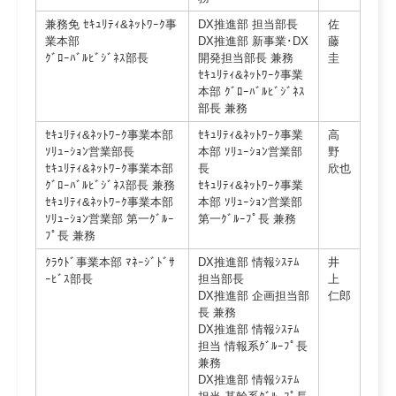
兼務免 ｾｷｭﾘﾃｨ&ﾈｯﾄﾜｰｸ事
DX推進部 担当部長
佐
業本部
DX推進部 新事業･DX
藤
ｸﾞﾛｰﾊﾞﾙﾋﾞｼﾞﾈｽ部長
開発担当部長 兼務
圭
ｾｷｭﾘﾃｨ&ﾈｯﾄﾜｰｸ事業
本部 ｸﾞﾛｰﾊﾞﾙﾋﾞｼﾞﾈｽ
部長 兼務
ｾｷｭﾘﾃｨ&ﾈｯﾄﾜｰｸ事業本部
ｾｷｭﾘﾃｨ&ﾈｯﾄﾜｰｸ事業
高
ｿﾘｭｰｼｮﾝ営業部長
本部 ｿﾘｭｰｼｮﾝ営業部
野
ｾｷｭﾘﾃｨ&ﾈｯﾄﾜｰｸ事業本部
長
欣也
ｸﾞﾛｰﾊﾞﾙﾋﾞｼﾞﾈｽ部長 兼務
ｾｷｭﾘﾃｨ&ﾈｯﾄﾜｰｸ事業
ｾｷｭﾘﾃｨ&ﾈｯﾄﾜｰｸ事業本部
本部 ｿﾘｭｰｼｮﾝ営業部
ｿﾘｭｰｼｮﾝ営業部 第一ｸﾞﾙｰ
第一ｸﾞﾙｰﾌﾟ長 兼務
ﾌﾟ長 兼務
ｸﾗｳﾄﾞ事業本部 ﾏﾈｰｼﾞﾄﾞｻ
DX推進部 情報ｼｽﾃﾑ
井
ｰﾋﾞｽ部長
担当部長
上
DX推進部 企画担当部
仁郎
長 兼務
DX推進部 情報ｼｽﾃﾑ
担当 情報系ｸﾞﾙｰﾌﾟ長
兼務
DX推進部 情報ｼｽﾃﾑ