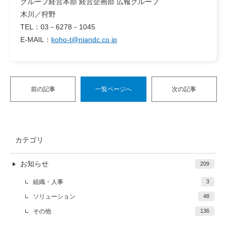
グループ経営本部 経営企画部 広報グループ
木川／狩野
TEL：03－6278－1045
E-MAIL：
koho-t@niandc.co.jp
前の記事
一覧ページへ
次の記事
カテゴリ
お知らせ
209
組織・人事
3
ソリューション
48
その他
136