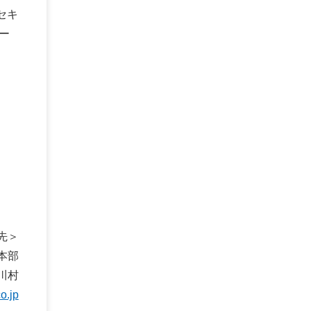
セキ
ー
先＞
本部
川村
o.jp