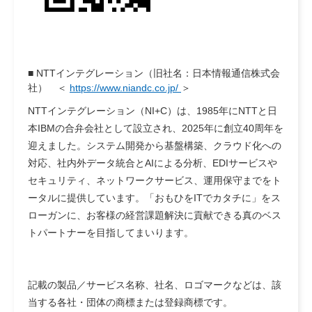
■
NTTインテグレーション（旧社名：日本情報通信株式会
社）
＜
https://www.niandc.co.jp/
＞
NTTインテグレーション（NI+C）は、1985年にNTTと日
本IBMの合弁会社として設立され、2025年に創立40周年を
迎えました。システム開発から基盤構築、クラウド化への
対応、社内外データ統合とAIによる分析、EDIサービスや
セキュリティ、ネットワークサービス、運用保守までをト
ータルに提供しています。「おもひをITでカタチに」をス
ローガンに、お客様の経営課題解決に貢献できる真のベス
トパートナーを目指してまいります。
記載の製品／サービス名称、社名、ロゴマークなどは、該
当する各社・団体の商標または登録商標です。