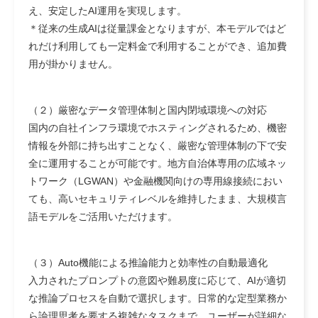
え、安定したAI運用を実現します。
＊従来の生成AIは従量課金となりますが、本モデルではど
れだけ利用しても一定料金で利用することができ、追加費
用が掛かりません。
（２）厳密なデータ管理体制と国内閉域環境への対応
国内の自社インフラ環境でホスティングされるため、機密
情報を外部に持ち出すことなく、厳密な管理体制の下で安
全に運用することが可能です。地方自治体専用の広域ネッ
トワーク（LGWAN）や金融機関向けの専用線接続におい
ても、高いセキュリティレベルを維持したまま、大規模言
語モデルをご活用いただけます。
（３）Auto機能による推論能力と効率性の自動最適化
入力されたプロンプトの意図や難易度に応じて、AIが適切
な推論プロセスを自動で選択します。日常的な定型業務か
ら論理思考を要する複雑なタスクまで、ユーザーが詳細な