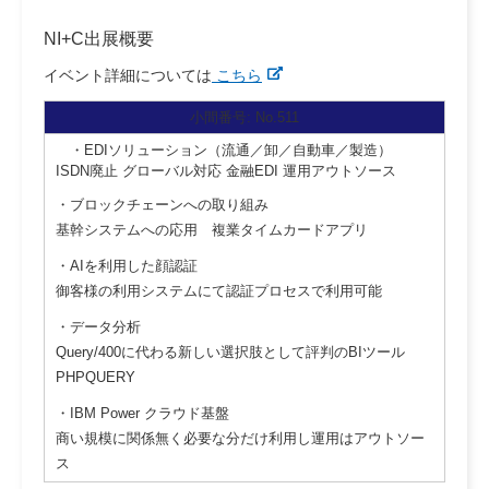
NI+C出展概要
イベント詳細については
こちら
小間番号: No.511
・EDIソリューション（流通／卸／自動車／製造）
ISDN廃止 グローバル対応 金融EDI 運用アウトソース
・ブロックチェーンへの取り組み
基幹システムへの応用 複業タイムカードアプリ
・AIを利用した顔認証
御客様の利用システムにて認証プロセスで利用可能
・データ分析
Query/400に代わる新しい選択肢として評判のBIツール
PHPQUERY
・IBM Power クラウド基盤
商い規模に関係無く必要な分だけ利用し運用はアウトソー
ス