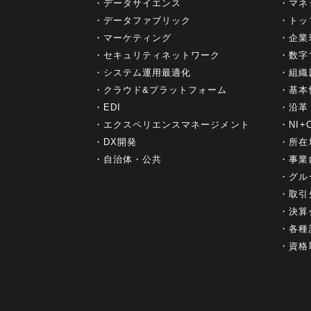
データサイエンス
マネ
データファブリック
トッ
マーケティング
企業
セキュリティネットワーク
数字
システム運用最適化
組織
クラウド&プラットフォーム
基本
EDI
沿革
エクスペリエンスマネージメント
NI
DX開発
所在
自治体・公共
事業
グル
取引
決算
各種
資格