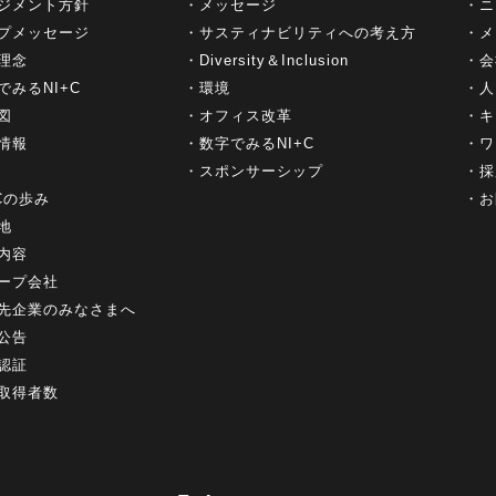
ジメント方針
メッセージ
ニ
プメッセージ
サスティナビリティへの考え方
メ
理念
Diversity＆Inclusion
会
でみるNI+C
環境
人
図
オフィス改革
キ
情報
数字でみるNI+C
ワ
スポンサーシップ
採
+Cの歩み
お
地
内容
ープ会社
先企業のみなさまへ
公告
認証
取得者数