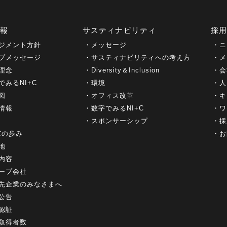
情報
サスティナビリティ
採
ジメント方針
メッセージ
ニ
プメッセージ
サスティナビリティへの考え方
メ
理念
Diversity＆Inclusion
会
でみるNI+C
環境
人
図
オフィス改革
キ
情報
数字でみるNI+C
ワ
スポンサーシップ
採
+Cの歩み
お
地
内容
ープ会社
先企業のみなさまへ
公告
認証
取得者数