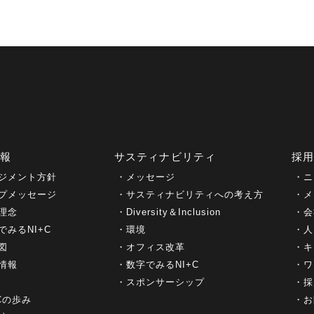
情報
サスティナビリティ
採
ジメント方針
メッセージ
ニ
プメッセージ
サスティナビリティへの考え方
メ
理念
Diversity＆Inclusion
会
でみるNI+C
環境
人
図
オフィス改革
キ
情報
数字でみるNI+C
ワ
スポンサーシップ
採
+Cの歩み
お