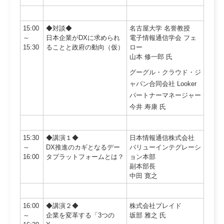
15:00
◆対談◆
名古屋大学 名誉教授
～
日本企業がDXに求められ
電子情報通信学会 フェ
15:30
ることと政府の動向（仮）
ロー
山本 修一郎 氏
グーグル・クラウド・ジ
ャパン合同会社 Looker
パートナーマネージャー
今井 寿康 氏
15:30
◆講演１◆
日本情報通信株式会社
～
DX推進のカギとなるデー
バリューインテグレーシ
16:00
タプラットフォームとは？
ョン本部
副本部長
中田 寛之
16:00
◆講演２◆
株式会社プレイド
～
企業を変革する「3つの
坂部 雅之 氏