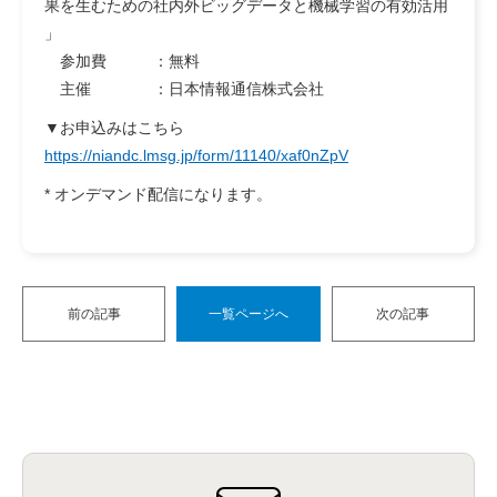
果を生むための社内外ビッグデータと機械学習の有効活用
」
参加費 ：無料
主催 ：日本情報通信株式会社
▼お申込みはこちら
https://niandc.lmsg.jp/form/11140/xaf0nZpV
* オンデマンド配信になります。
前の記事
一覧ページへ
次の記事