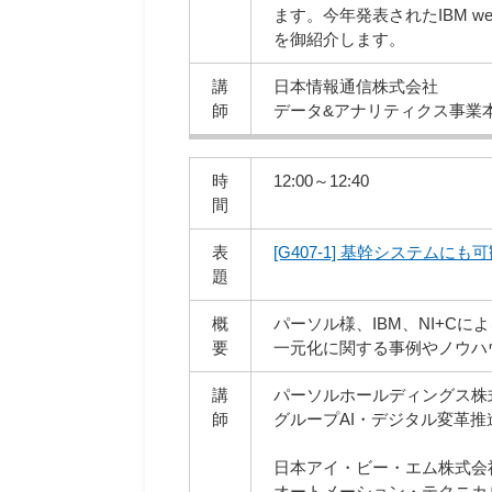
ます。今年発表されたIBM web
を御紹介します。
講
日本情報通信株式会社
師
データ&アナリティクス事業
時
12:00～12:40
間
表
[G407-1] 基幹システムにも可観測
題
概
パーソル様、IBM、NI+Cに
要
一元化に関する事例やノウハ
講
パーソルホールディングス株
師
グループAI・デジタル変革推進
日本アイ・ビー・エム株式会
オートメーション・テクニカル