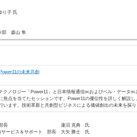
ゆり子 氏
部 森山 隼
XTとPower11の未来共創
最新テクノロジー「Power11」と日本情報通信㈱およびベル・データ
」の融合に焦点を当てたセッションです。Power11の優位性を詳しく
行います。技術革新と共創型ビジネスによる価値創出の未来を探り
本部 本部長 蓮沼 克典 氏
1サービス＆サポート 部長 大矢 勝士 氏