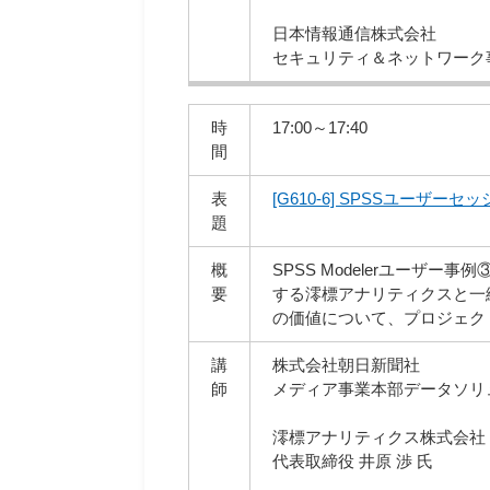
日本情報通信株式会社
セキュリティ＆ネットワーク
時
17:00～17:40
間
表
[G610-6] SPSSユー
題
概
SPSS Modelerユー
要
する澪標アナリティクスと一
の価値について、プロジェク
講
株式会社朝日新聞社
師
メディア事業本部データソリュ
澪標アナリティクス株式会社
代表取締役 井原 渉 氏