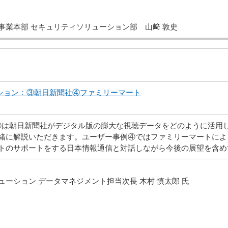
事業本部 セキュリティソリューション部 山﨑 敦史
ザーセッション：③朝日新聞社④ファミリーマート
ザー事例③は朝日新聞社がデジタル版の膨大な視聴データをどのように活
緒に解説いただきます。ユーザー事例④ではファミリーマートによ
トのサポートをする日本情報通信と対話しながら今後の展望を含め
ーション データマネジメント担当次長 木村 慎太郎 氏