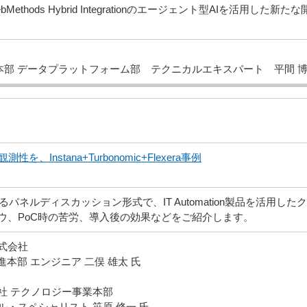
Methods Hybrid Integrationのエージェント型AIを活用
本部 データプラットフォーム部 テクニカルエキスパート 平間 
性を、Instana+Turbonomic+Flexera事例
よるパネルディスカッション形式で、IT Automation製品を活用
ウ、PoC時の苦労、導入後の効果などをご紹介します。
式会社
本部 エンジニア 二俣 雄太 氏
社 テクノロジー事業本部
・スペシャリスト 笹原 修一 氏