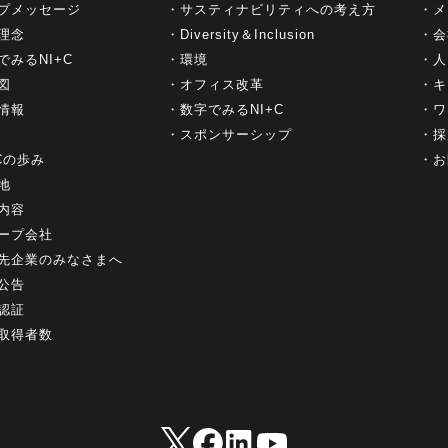
プメッセージ
サスティナビリティへの考え方
メ
理念
Diversity＆Inclusion
会
でみるNI+C
環境
人
図
オフィス改革
キ
情報
数字でみるNI+C
ワ
スポンサーシップ
採
+Cの歩み
お
地
内容
ープ会社
先企業のみなさまへ
公告
認証
取得者数