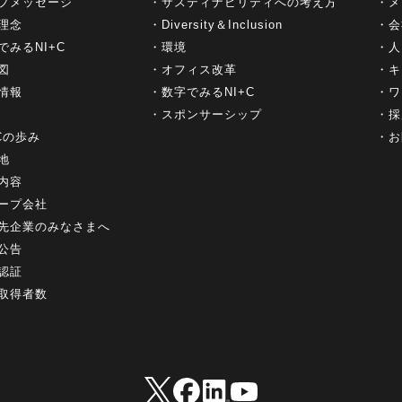
プメッセージ
サスティナビリティへの考え方
メ
理念
Diversity＆Inclusion
会
でみるNI+C
環境
人
図
オフィス改革
キ
情報
数字でみるNI+C
ワ
スポンサーシップ
採
+Cの歩み
お
地
内容
ープ会社
先企業のみなさまへ
公告
認証
取得者数