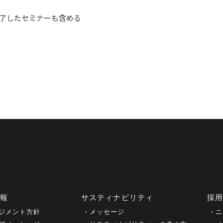
了したセミナーも含める
情報
サスティナビリティ
採
ジメント方針
メッセージ
ニ