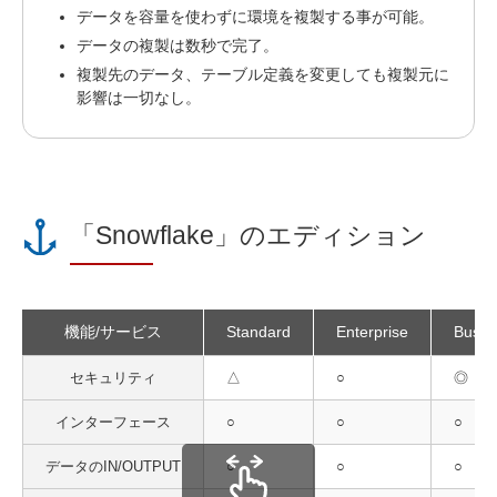
データを容量を使わずに環境を複製する事が可能。
データの複製は数秒で完了。
複製先のデータ、テーブル定義を変更しても複製元に
影響は一切なし。
「Snowflake」のエディション
機能/サービス
Standard
Enterprise
Busine
セキュリティ
△
○
◎
インターフェース
○
○
○
データのIN/OUTPUT
○
○
○