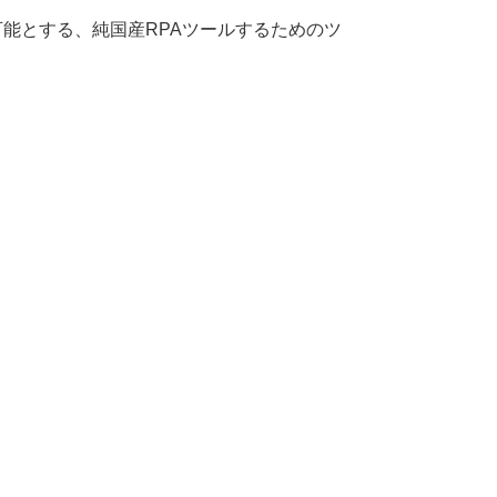
可能とする、
純国産
RPA
ツール
するためのツ