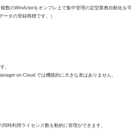
複数のWinActorを
オンプレ上で集中管理
の定型業務自動化を
NTTデータの登録商標です。）
版です。
or Manager on Cloud では機能的に大きな差はありません。
ンス版の同時利用ライセンス数を動的に管理ができます。