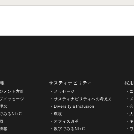
情報
サスティナビリティ
採
ジメント方針
メッセージ
ニ
プメッセージ
サスティナビリティへの考え方
メ
理念
Diversity＆Inclusion
会
でみるNI+C
環境
人
図
オフィス改革
キ
情報
数字でみるNI+C
ワ