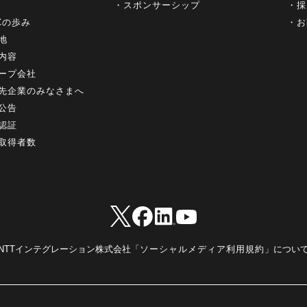
スポンサーシップ
採
+Cの歩み
お
地
内容
ープ会社
先企業のみなさまへ
公告
認証
取得者数
NTTインテグレーション株式会社「
ソーシャルメディア利用規約
」につい