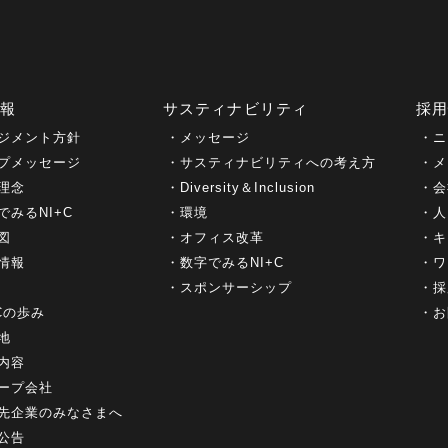
情報
サスティナビリティ
採
ジメント方針
メッセージ
ニ
プメッセージ
サスティナビリティへの考え方
メ
理念
Diversity＆Inclusion
会
でみるNI+C
環境
人
図
オフィス改革
キ
情報
数字でみるNI+C
ワ
スポンサーシップ
採
+Cの歩み
お
地
内容
ープ会社
先企業のみなさまへ
公告