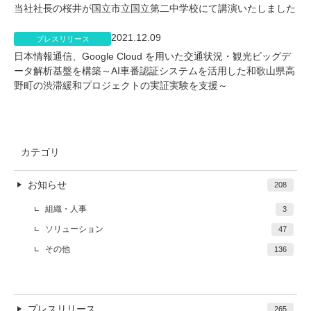
当社社長の桜井が国立市立国立第二中学校にて講演いたしました
2021.12.09
プレスリリース
日本情報通信、Google Cloud を用いた交通状況・観光ビッグデ
ータ解析基盤を構築～AI車番認証システムを活用した和歌山県高
野町の渋滞緩和プロジェクトの実証実験を支援～
カテゴリ
お知らせ
208
組織・人事
3
ソリューション
47
その他
136
プレスリリース
265