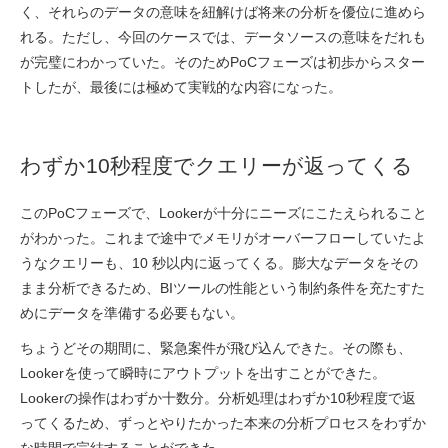
く、それらのデータの意味を紐解けば将来の分析を優位に進めら
れる。ただし、今回のケースでは、データソースの意味をだれも
が完璧にわかっていた。そのためPoCフェーズは初歩からスター
トしたが、最後には極めて実戦的な内容になった。
わずか10秒程度でクエリーが返ってくる
このPoCフェーズで、Lookerが十分にニーズにこたえられること
がわかった。これまで途中でメモリがオーバーフローしていたよ
うなクエリーも、10 秒以内に返ってくる。膨大なデータをその
まま分析できるため、BIツールの性能という制約条件を充たすた
めにデータを準備する必要もない。
ちょうどその期間に、緊急案件が飛び込んできた。その際も、
Lookerを使って瞬時にアウトプットを出すことができた。
Lookerの操作はわずか十数分。分析処理はわずか10秒程度で返
ってくるため、ずっとやりたかった本来の分析プロセスをわずか
な時間で完結することができた。