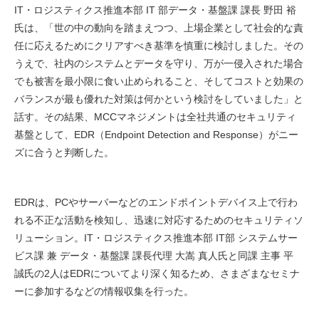
IT・ロジスティクス推進本部 IT 部データ・基盤課 課長 野田 裕
氏は、「世の中の動向を踏まえつつ、上場企業として社会的な責
任に応えるためにクリアすべき基準を慎重に検討しました。その
うえで、社内のシステムとデータを守り、万が一侵入された場合
でも被害を最小限に食い止められること、そしてコストと効果の
バランスが最も優れた対策は何かという検討をしていました」と
話す。その結果、MCCマネジメントは全社共通のセキュリティ
基盤として、EDR（Endpoint Detection and Response）がニー
ズに合うと判断した。
EDRは、PCやサーバーなどのエンドポイントデバイス上で行わ
れる不正な活動を検知し、迅速に対応するためのセキュリティソ
リューション。IT・ロジスティクス推進本部 IT部 システムサー
ビス課 兼 データ・基盤課 課長代理 大嵩 真人氏と同課 主事 平
誠氏の2人はEDRについてより深く知るため、さまざまなセミナ
ーに参加するなどの情報収集を行った。