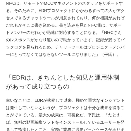
NI+Cは、リモートでMCCマネジメントのスタッフをサポートす
る。そのために、EDRプロジェクトにかかわるすべての人がアク
セスできるチャットツールが用意されており、何か相談があれば
だれもがそこに書き込める。書き込みを見たNI+C側は、サポー
トメンバーのだれかが迅速に対応することになる。「NI+Cさん
のレスポンスがかなり速いので助かっています。記録が残ってバ
ックログを見られるため、チャットツールはプロジェクトメンバ
ーにとってなくてはならないツールになりました」（平氏）。
「EDRは、きちんとした知見と運用体制
があって成り立つもの」
幸いなことに、EDRが稼働して以来、極めて重大なインシデント
は発生していないというが、プロジェクトは十分な成果を得るこ
とができている。最大の成果は、可視化だ。平氏は、「たとえ
ば、無料の動画編集ソフトをインストールしているユーザーを発
見して指摘したところ、実際に業務に必要だったケースがありま