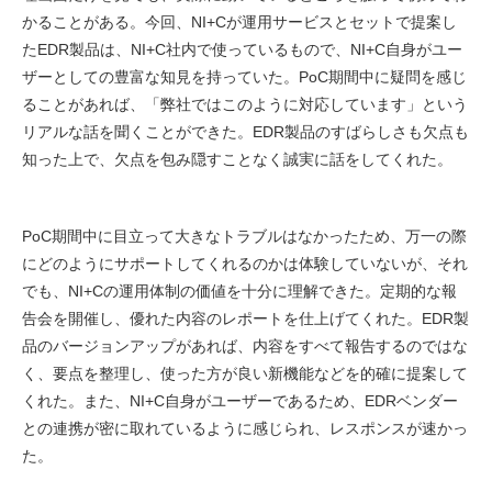
かることがある。今回、NI+Cが運用サービスとセットで提案し
たEDR製品は、NI+C社内で使っているもので、NI+C自身がユー
ザーとしての豊富な知見を持っていた。PoC期間中に疑問を感じ
ることがあれば、「弊社ではこのように対応しています」という
リアルな話を聞くことができた。EDR製品のすばらしさも欠点も
知った上で、欠点を包み隠すことなく誠実に話をしてくれた。
PoC期間中に目立って大きなトラブルはなかったため、万一の際
にどのようにサポートしてくれるのかは体験していないが、それ
でも、NI+Cの運用体制の価値を十分に理解できた。定期的な報
告会を開催し、優れた内容のレポートを仕上げてくれた。EDR製
品のバージョンアップがあれば、内容をすべて報告するのではな
く、要点を整理し、使った方が良い新機能などを的確に提案して
くれた。また、NI+C自身がユーザーであるため、EDRベンダー
との連携が密に取れているように感じられ、レスポンスが速かっ
た。