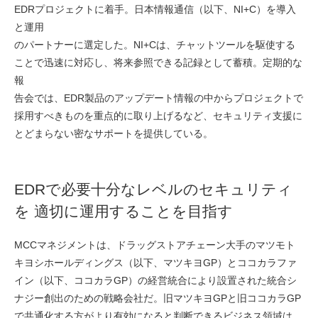
EDRプロジェクトに着手。日本情報通信（以下、NI+C）を導入
と運用
のパートナーに選定した。NI+Cは、チャットツールを駆使する
ことで迅速に対応し、将来参照できる記録として蓄積。定期的な
報
告会では、EDR製品のアップデート情報の中からプロジェクトで
採用すべきものを重点的に取り上げるなど、セキュリティ支援に
とどまらない密なサポートを提供している。
EDRで必要十分なレベルのセキュリティ
を 適切に運用することを目指す
MCCマネジメントは、ドラッグストアチェーン大手のマツモト
キヨシホールディングス（以下、マツキヨGP）とココカラファ
イン（以下、ココカラGP）の経営統合により設置された統合シ
ナジー創出のための戦略会社だ。旧マツキヨGPと旧ココカラGP
で共通化する方がより有効になると判断できるビジネス領域は、