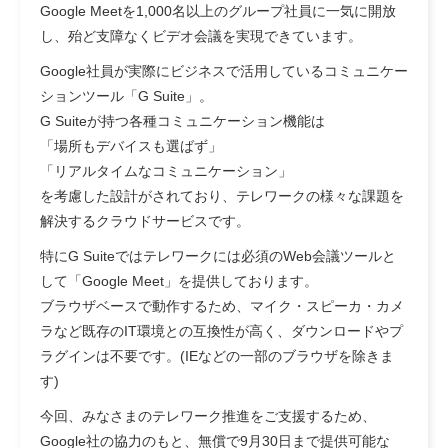
Google Meetを1,000名以上のグループ社員に一気に開放
し、殆ど支障なくビデオ会議を実現できています。
Google社員が実際にビジネスで活用しているコミュニケー
ションツール「G Suite」。
G Suiteが持つ各種コミュニケーション機能は
「場所もデバイスも選ばず」
「リアルタイムなコミュニケーション」
を考慮した設計がされており、テレワークの様々な課題を
解決するクラウドサービスです。
特にG Suiteではテレワークには必須のWeb会議ツールと
して「Google Meet」を提供しております。
ブラウザベースで動作するため、マイク・スピーカ・カメ
ラなど既存のIT環境との互換性が高く、ダウンロードやプ
ラグインは不要です。(IEなどの一部のブラウザを除きま
す)
今回、みなさまのテレワーク推進をご支援するため、
Google社の協力のもと、無償で9月30日まで提供可能な