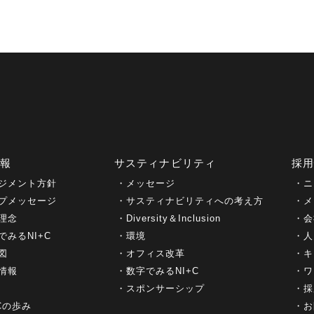
情報
サスティナビリティ
採
ジメント方針
メッセージ
ニ
プメッセージ
サスティナビリティへの考え方
メ
理念
Diversity＆Inclusion
会
でみるNI+C
環境
人
図
オフィス改革
キ
情報
数字でみるNI+C
ワ
スポンサーシップ
採
+Cの歩み
お