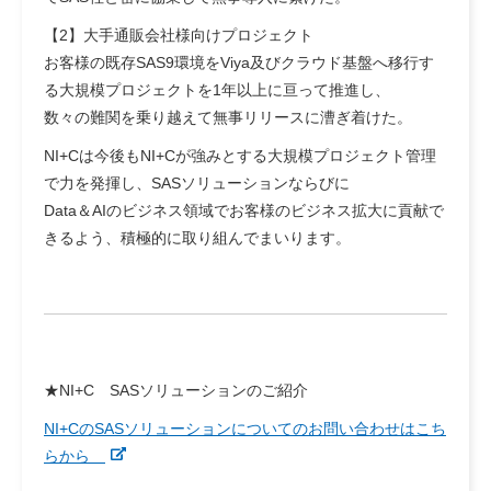
【2】大手通販会社様向けプロジェクト
お客様の既存SAS9環境をViya及びクラウド基盤へ移行す
る大規模プロジェクトを1年以上に亘って推進し、
数々の難関を乗り越えて無事リリースに漕ぎ着けた。
NI+Cは今後もNI+Cが強みとする大規模プロジェクト管理
で力を発揮し、SASソリューションならびに
Data＆AIのビジネス領域でお客様のビジネス拡大に貢献で
きるよう、積極的に取り組んでまいります。
★NI+C SASソリューションのご紹介
NI+CのSASソリューションについてのお問い合わせはこち
らから