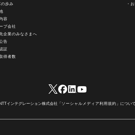
+Cの歩み
お
地
内容
ープ会社
先企業のみなさまへ
公告
認証
取得者数
NTTインテグレーション株式会社「
ソーシャルメディア利用規約
」につい