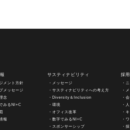
情報
サスティナビリティ
採
ジメント方針
メッセージ
ニ
プメッセージ
サスティナビリティへの考え方
メ
理念
Diversity＆Inclusion
会
でみるNI+C
環境
人
図
オフィス改革
キ
情報
数字でみるNI+C
ワ
スポンサーシップ
採