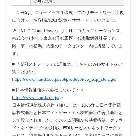
が可能です。
NI+Cは、ニューノーマル環境下でのリモートワーク実現
に向けて、お客様のBCP対策をサポートしていきます。
※『NI+C Cloud Power』は、NTTコミュニケーションズ
株式会社(本社：東京都千代田区、代表取締役社長：丸
岡 亨）の横浜、大阪のデータセンター内に構築していま
す。
■ 「災対ストレージ」の詳細は、こちらのWebサイトをご
覧ください。
https://www.niandc.co.jp/sol/product/ncp_bcp_storage/
■ 日本情報通信株式会社について：＜
https://www.niandc.co.jp/
＞
日本情報通信株式会社（NI+C）は、1985年に日本電信電
話株式会社と日本アイ・ビー・エム株式会社の合弁会社と
して設立されました。システム開発から基盤構築、クラウ
ド・ネイティブへの対応、EDIサービスやネットワークサ
ービス、運用保守までをトータルに、お客様ニーズに最適