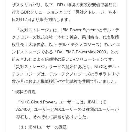
ザスタリカバリ、以下、DR）環境の実装が安価で容易に
行えるDRソリューションとして「災対ストレージ」を本
日2月17日より販売開始します。
「災対ストレージ」は、IBM Power Systemsとデル・テ
クノロジーズ株式会社（本社：神奈川県川崎市、代表取締
役社長：大塚俊彦、以下 デル・テクノロジーズ）のハイエ
ンドストレージである「Dell EMC PowerMax 2000」との
組み合わせによる信頼性の高いDRソリューションです。
「災対ストレージ」サービス開始にあたり、NI+Cとデル・
テクノロジーズは、デル・テクノロジーズのラボラトリで
数か月におよぶ機能検証や性能試験を共同で行いました。
1.現状の課題
『NI+C Cloud Power』ユーザーには、IBM i （旧
AS/400）ユーザーとAIXユーザーの２種類のユーザーが
存在し、それぞれに課題がありました。
（１）IBM iユーザーの課題