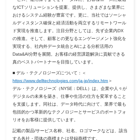
なICTソリューションを提案、提供し、さまざまな業界に
おけるシステム経験が豊富です。更に、当社ではソーシャ
ルディスタンス確保と経済活動を両立するリモートワール
ド実現を推進します。注目分野としては、先ず企業内DX
の推進。そして、顧客との更なるエンゲージメント強化を
実現する、社内外データ統合とAIによる分析活用の
Data&AI分野を展開。お客様の経営課題解決に貢献できる
真のベストパートナーを目指しています。
■ デル・テクノロジーズについて：＜
https://www.delltechnologies.com/ja-jp/index.htm
＞
デル・テクノロジーズ（NYSE：DELL）は、企業や人々が
デジタルの未来を築き、仕事や生活の仕方を変革すること
を支援します。同社は、データ時代に向けて、業界で最も
包括的かつ革新的なテクノロジーとサービスのポートフォ
リオをお客様に提供しています。
記載の製品/サービス名称、社名、ロゴマークなどは、該当
する各社・団体の商標または登録商標です。