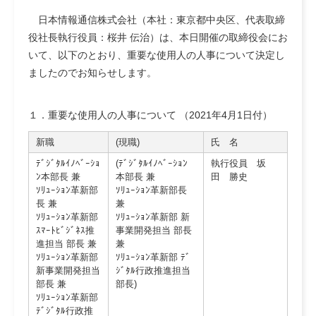
日本情報通信株式会社（本社：東京都中央区、代表取締
役社長執行役員：桜井 伝治）は、本日開催の取締役会にお
いて、以下のとおり、重要な使用人の人事について決定し
ましたのでお知らせします。
１．重要な使用人の人事について （2021年4月1日付）
新職
(現職)
氏 名
ﾃﾞｼﾞﾀﾙｲﾉﾍﾞｰｼｮ
(ﾃﾞｼﾞﾀﾙｲﾉﾍﾞｰｼｮﾝ
執行役員 坂
ﾝ本部長 兼
本部長 兼
田 勝史
ｿﾘｭｰｼｮﾝ革新部
ｿﾘｭｰｼｮﾝ革新部長
長 兼
兼
ｿﾘｭｰｼｮﾝ革新部
ｿﾘｭｰｼｮﾝ革新部 新
ｽﾏｰﾄﾋﾞｼﾞﾈｽ推
事業開発担当 部長
進担当 部長 兼
兼
ｿﾘｭｰｼｮﾝ革新部
ｿﾘｭｰｼｮﾝ革新部 ﾃﾞ
新事業開発担当
ｼﾞﾀﾙ行政推進担当
部長 兼
部長)
ｿﾘｭｰｼｮﾝ革新部
ﾃﾞｼﾞﾀﾙ行政推