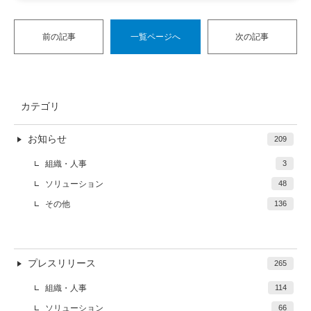
前の記事
一覧ページへ
次の記事
カテゴリ
お知らせ
209
組織・人事
3
ソリューション
48
その他
136
プレスリリース
265
組織・人事
114
ソリューション
66