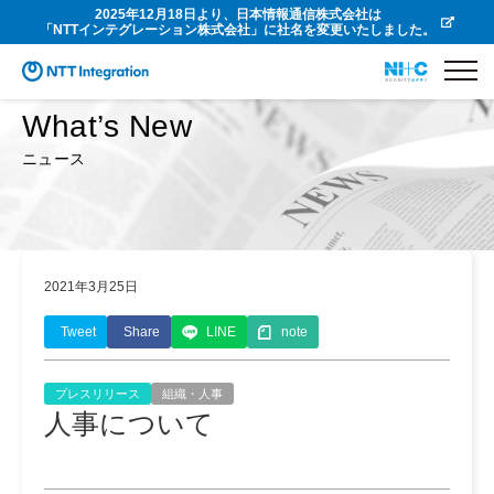
2025年12月18日より、日本情報通信株式会社は
「NTTインテグレーション株式会社」に社名を変更いたしました。
What’s New
ニュース
2021年3月25日
Tweet
Share
LINE
note
プレスリリース
組織・人事
人事について