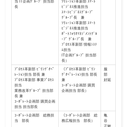
当 IT企画ｸﾞﾙｰﾌﾟ 担当部
ｿﾘｭｰｼｮﾝ革新部 ｽﾏｰﾄ
長
ﾋﾞｼﾞﾈｽ推進担当
ｽﾏｰﾄﾋﾞｼﾞﾈｽｸﾞﾙｰﾌﾟ
ｸﾞﾙｰﾌﾟ長 兼
ｿﾘｭｰｼｮﾝ革新部 ｽﾏｰﾄ
ﾋﾞｼﾞﾈｽ推進担当
ﾎﾟｰﾄﾌｫﾘｵﾏﾈｼﾞﾒﾝﾄｸﾞﾙ
ｰﾌﾟ ｸﾞﾙｰﾌﾟ長 兼
ﾌﾟﾛｾｽ革新部 情報ｼｽﾃ
ﾑ担当
IT企画ｸﾞﾙｰﾌﾟ 担当部
長）
ﾌﾟﾛｾｽ革新部 ﾋﾞﾘﾝｸﾞｵﾍﾟ
（ﾌﾟﾛｾｽ革新部 ﾋﾞﾘﾝ
服
ﾚｰｼｮﾝ担当 部長 兼
ｸﾞｵﾍﾟﾚｰｼｮﾝ担当 部長
部
ﾌﾟﾛｾｽ革新部 事業ﾌﾟﾛｾｽ
兼
好延
担当
ｺｰﾎﾟﾚｰﾄ企画部 購買
業務改革ｸﾞﾙｰﾌﾟ 担当部
企画担当 部長）
長 兼
ｺｰﾎﾟﾚｰﾄ企画部 購買企画
担当 担当部長
ｺｰﾎﾟﾚｰﾄ企画部 総務担
（ｺｰﾎﾟﾚｰﾄ企画部 総
亀
当 部長
務広報担当 部長）
谷
正敏