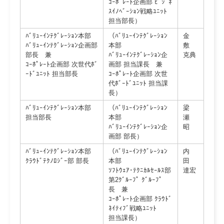
ｺｰﾎﾟﾚｰﾄ企画部 ﾋﾞｼﾞﾈ
ｽｲﾉﾍﾞｰｼｮﾝ戦略ﾕﾆｯﾄ
担当部長）
ﾊﾞﾘｭｰｲﾝﾃｸﾞﾚｰｼｮﾝ本部
（ﾊﾞﾘｭｰｲﾝﾃｸﾞﾚｰｼｮﾝ
金
ﾊﾞﾘｭｰｲﾝﾃｸﾞﾚｰｼｮﾝ企画部
本部
敷
部長 兼
ﾊﾞﾘｭｰｲﾝﾃｸﾞﾚｰｼｮﾝ企
克典
ｺｰﾎﾟﾚｰﾄ企画部 次世代ﾎﾞ
画部 担当課長 兼
ｰﾄﾞﾕﾆｯﾄ 担当部長
ｺｰﾎﾟﾚｰﾄ企画部 次世
代ﾎﾞｰﾄﾞﾕﾆｯﾄ 担当課
長）
ﾊﾞﾘｭｰｲﾝﾃｸﾞﾚｰｼｮﾝ本部
（ﾊﾞﾘｭｰｲﾝﾃｸﾞﾚｰｼｮﾝ
梁
担当部長
本部
瀬
ﾊﾞﾘｭｰｲﾝﾃｸﾞﾚｰｼｮﾝ企
昭
画部 部長）
ﾊﾞﾘｭｰｲﾝﾃｸﾞﾚｰｼｮﾝ本部
（ﾊﾞﾘｭｰｲﾝﾃｸﾞﾚｰｼｮﾝ
内
ｸﾗｳﾄﾞﾃｸﾉﾛｼﾞｰ部 部長
本部
田
ｿﾌﾄｳｪｱ･ﾃｸﾆｶﾙｾｰﾙｽ部
達宏
第2ｸﾞﾙｰﾌﾟ ｸﾞﾙｰﾌﾟ
長 兼
ｺｰﾎﾟﾚｰﾄ企画部 ｸﾗｳﾄﾞ
ﾈｲﾃｨﾌﾞ戦略ﾕﾆｯﾄ
担当課長）