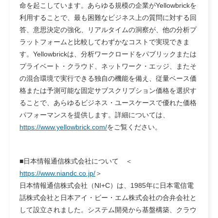
命を起こしています。あらゆる規模の企業がYellowbrickを
利用することで、最も困難なビジネス上の質問に対する回
答、意思決定の強化、リアルタイムの洞察が、他の分析プ
ラットフォームと比較してわずかなコストで実現できま
す。Yellowbrickは、分析ワークロードをパブリックまたは
プライベート・クラウド、ネットワーク・エッジ、またそ
の混合環境で実行できる独自の機能を備え、従量ベース価
格または予測可能な固定サブスクリプション価格を選択す
ることで、あらゆるビジネス・ユースケースで優れた価格
パフォーマンスを提供します。詳細については、
https://www.yellowbrick.com/
をご覧ください。
■日本情報通信株式会社について ＜
https://www.niandc.co.jp/
＞
日本情報通信株式会社（NI+C）は、1985年に日本電信電
話株式会社と日本アイ・ビー・エム株式会社の合弁会社と
して設立されました。システム開発から基盤構築、クラウ