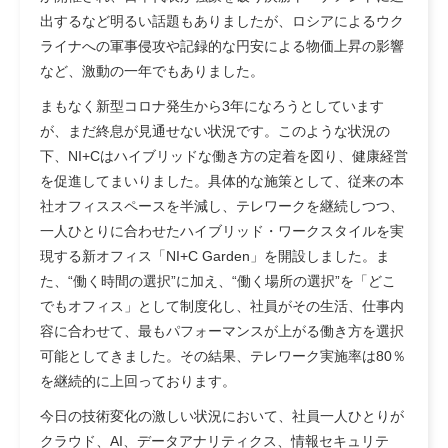
出するなど明るい話題もありましたが、ロシアによるウク
ライナへの軍事侵攻や記録的な円安による物価上昇の影響
など、激動の一年でもありました。
まもなく新型コロナ発生から3年になろうとしています
が、まだ終息が見通せない状況です。このような状況の
下、NI+Cはハイブリッドな働き方の定着を図り、健康経営
を促進してまいりました。具体的な施策として、従来の本
社オフィススペースを半減し、テレワークを継続しつつ、
一人ひとりに合わせたハイブリッド・ワークスタイルを実
現する新オフィス「NI+C Garden」を開設しました。ま
た、“働く時間の選択”に加え、“働く場所の選択”を「どこ
でもオフィス」として制度化し、社員がその生活、仕事内
容に合わせて、最もパフォーマンスが上がる働き方を選択
可能としてきました。その結果、テレワーク実施率は80％
を継続的に上回っております。
今日の技術変化の激しい状況において、社員一人ひとりが
クラウド、AI、データアナリティクス、情報セキュリテ