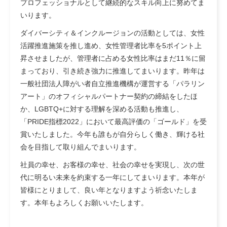
プロフェッショナルとして継続的なスキル向上に努めてま
いります。
ダイバーシティ＆インクルージョンの活動としては、女性
活躍推進施策を推し進め、女性管理者比率を5ポイント上
昇させましたが、管理者に占める女性比率はまだ11％に留
まっており、引き続き強力に推進してまいります。昨年は
一般社団法人障がい者自立推進機構が運営する「パラリン
アート」のオフィシャルパートナー契約の締結をしたほ
か、LGBTQ+に対する理解を深める活動も推進し、
「PRIDE指標2022」において最高評価の「ゴールド」を受
賞いたしました。今年も誰もが自分らしく働き、輝ける社
会を目指して取り組んでまいります。
社員の幸せ、お客様の幸せ、社会の幸せを実現し、次の世
代に明るい未来を約束する一年にしてまいります。本年が
皆様にとりまして、良い年となりますよう祈念いたしま
す。本年もよろしくお願いいたします。