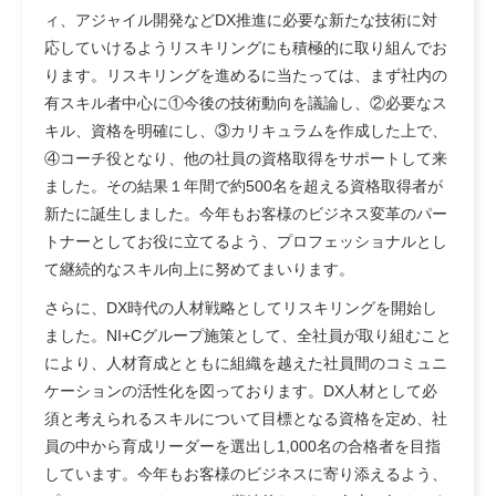
ィ、アジャイル開発などDX推進に必要な新たな技術に対
応していけるようリスキリングにも積極的に取り組んでお
ります。リスキリングを進めるに当たっては、まず社内の
有スキル者中心に①今後の技術動向を議論し、②必要なス
キル、資格を明確にし、③カリキュラムを作成した上で、
④コーチ役となり、他の社員の資格取得をサポートして来
ました。その結果１年間で約500名を超える資格取得者が
新たに誕生しました。今年もお客様のビジネス変革のパー
トナーとしてお役に立てるよう、プロフェッショナルとし
て継続的なスキル向上に努めてまいります。
さらに、DX時代の人材戦略としてリスキリングを開始し
ました。NI+Cグループ施策として、全社員が取り組むこと
により、人材育成とともに組織を越えた社員間のコミュニ
ケーションの活性化を図っております。DX人材として必
須と考えられるスキルについて目標となる資格を定め、社
員の中から育成リーダーを選出し1,000名の合格者を目指
しています。今年もお客様のビジネスに寄り添えるよう、