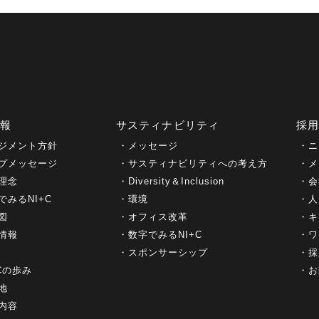
情報
サスティナビリティ
採
ジメント方針
メッセージ
ニ
プメッセージ
サスティナビリティへの考え方
メ
理念
Diversity＆Inclusion
会
でみるNI+C
環境
人
図
オフィス改革
キ
情報
数字でみるNI+C
ワ
スポンサーシップ
採
+Cの歩み
お
地
内容