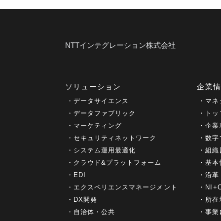
NTTインテグレーション株式会社
ソリューション
企業
データサイエンス
マネ
データファブリック
トッ
マーケティング
企業
セキュリティネットワーク
数字
システム運用最適化
組織
クラウド&プラットフォーム
基本
EDI
沿革
エクスペリエンスマネージメント
NI
DX開発
所在
自治体・公共
事業