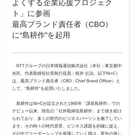
よくする企業応援プロジェク
ト」に参画
最高ブランド責任者（CBO）
に“島耕作”を起用
NTTグループの日本情報通信株式会社（本社：東京都中
央区、代表取締役社長執行役員：桜井 伝治、以下NI+C）
は、最高ブランド責任者（CBO : Chief Brand Officer）と
して、“島耕作”を起用いたしました。
島耕作はNI+Cが設立された1985年「課長島耕作」での
デビュー以来、現在の「社外取締役島耕作」まで描き続け
られており、多くの世代のビジネスパーソンを魅了してい
ます。その時々の時代背景、ビジネス課題を的確に捉え、
その中でリーダーシップを発揮していく様は、変化の激し