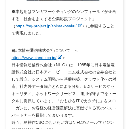
※本起用はマンガマーケティングのシンフィールドが企画
する「社会をよくする企業応援プロジェクト」
（
https://sg-project.jp/shimakosaku/
）に参画すること
で実現しました。
■日本情報通信株式会社について ＜
https://www.niandc.co.jp/
＞
日本情報通信株式会社（NI+C）は、1985年に日本電信電
話株式会社と日本アイ・ビー・エム株式会社の合弁会社と
して設立。システム開発から基盤構築、クラウド化への対
応、社内外データ統合とAIによる分析、EDIサービスやセ
キュリティ、ネットワークサービス、運用保守までをトー
タルに提供しています。「おもひをITでカタチに」をスロ
ーガンに、お客様の経営課題解決に貢献できる真のベスト
パートナーを目指してまいります。
時々、島耕作CBOに会いたい方はNI+Cのメールマガジン