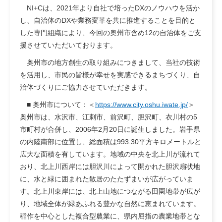
NI+Cは、2021年より自社で培ったDXのノウハウを活か
し、自治体のDXや業務変革を共に推進することを目的と
した専門組織により、今回の奥州市含め12の自治体をご支
援させていただいております。
奥州市の地方創生の取り組みにつきまして、当社の技術
を活用し、市民の皆様が幸せを実感できるまちづくり、自
治体づくりにご協力させていただきます。
■ 奥州市について：＜
https://www.city.oshu.iwate.jp/
＞
奥州市は、水沢市、江刺市、前沢町、胆沢町、衣川村の5
市町村が合併し、2006年2月20日に誕生しました。岩手県
の内陸南部に位置し、総面積は993.30平方キロメートルと
広大な面積を有しています。地域の中央を北上川が流れて
おり、北上川西岸には胆沢川によって開かれた胆沢扇状地
に、水と緑に囲まれた散居のたたずまいが広がっていま
す。北上川東岸には、北上山地につながる田園地帯が広が
り、地域全体が緑あふれる豊かな自然に恵まれています。
稲作を中心とした複合型農業に、県内屈指の農業地帯とな