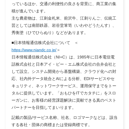
っているほか、交通の利便性の良さを背景に、商工業の集
積が進んでいます。
主な農産物は、江刺金札米、前沢牛、江刺りんご、伝統工
芸としては南部鉄器、岩谷堂箪笥（いわやどうたんす）、
秀衡塗（ひでひらぬり）などがあります。
■日本情報通信株式会社について ＜
https://www.niandc.co.jp/
＞
日本情報通信株式会社（NI+C）は、1985年に日本電信電
話株式会社と日本アイ・ビー・エム株式会社の合弁会社と
して設立。システム開発から基盤構築、クラウド化への対
応、社内外データ統合とAIによる分析、EDIサービスやセ
キュリティ、ネットワークサービス、運用保守までをトー
タルに提供しています。「おもひをITでカタチに」をスロ
ーガンに、お客様の経営課題解決に貢献できる真のベスト
パートナーを目指してまいります。
記載の製品/サービス名称、社名、ロゴマークなどは、該当
する各社・団体の商標または登録商標です。