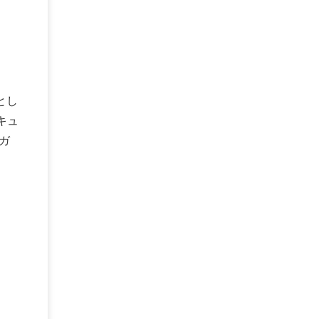
とし
キュ
ガ