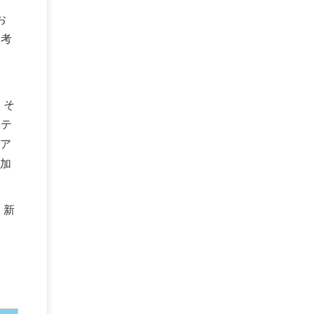
お
と考
。そ
ンテ
ア
加
、新