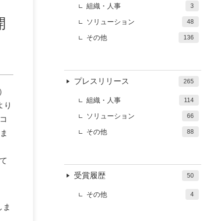
組織・人事
3
開
ソリューション
48
その他
136
プレスリリース
265
）
組織・人事
114
より
ソリューション
66
コ
その他
88
ま
用
て
受賞履歴
50
その他
4
しま