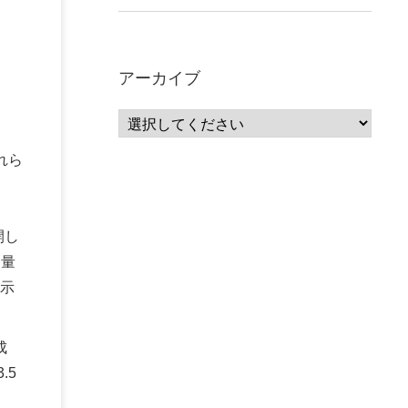
アーカイブ
れら
開し
タ量
示
成
.5