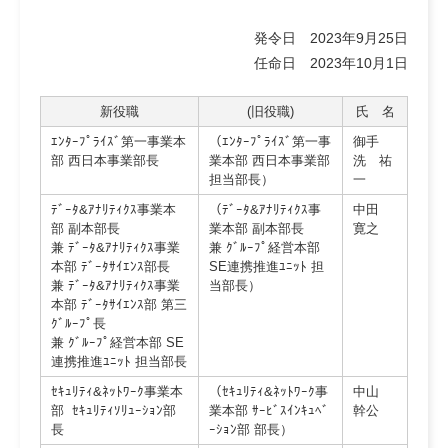
発令日 2023年9月25日
任命日 2023年10月1日
新役職
(旧役職)
氏 名
ｴﾝﾀｰﾌﾟﾗｲｽﾞ第一事業本
（ｴﾝﾀｰﾌﾟﾗｲｽﾞ第一事
御手
部 西日本事業部長
業本部 西日本事業部
洗 祐
担当部長）
一
ﾃﾞｰﾀ&ｱﾅﾘﾃｨｸｽ事業本
（ﾃﾞｰﾀ&ｱﾅﾘﾃｨｸｽ事
中田
部 副本部長
業本部 副本部長
寛之
兼 ﾃﾞｰﾀ&ｱﾅﾘﾃｨｸｽ事業
兼 ｸﾞﾙｰﾌﾟ経営本部
本部 ﾃﾞｰﾀｻｲｴﾝｽ部長
SE連携推進ﾕﾆｯﾄ 担
兼 ﾃﾞｰﾀ&ｱﾅﾘﾃｨｸｽ事業
当部長）
本部 ﾃﾞｰﾀｻｲｴﾝｽ部 第三
ｸﾞﾙｰﾌﾟ長
兼 ｸﾞﾙｰﾌﾟ経営本部 SE
連携推進ﾕﾆｯﾄ 担当部長
ｾｷｭﾘﾃｨ&ﾈｯﾄﾜｰｸ事業本
（ｾｷｭﾘﾃｨ&ﾈｯﾄﾜｰｸ事
中山
部 ｾｷｭﾘﾃｨｿﾘｭｰｼｮﾝ部
業本部 ｻｰﾋﾞｽｲﾝｷｭﾍﾞ
幹公
長
ｰｼｮﾝ部 部長）