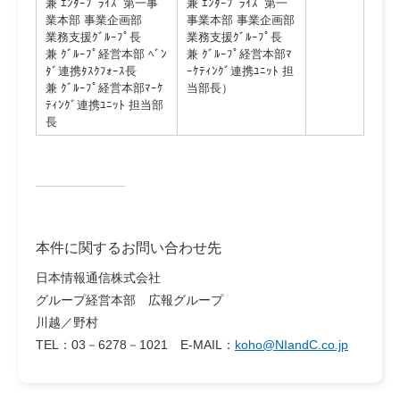
兼 ｴﾝﾀｰﾌﾟﾗｲｽﾞ第一事
兼 ｴﾝﾀｰﾌﾟﾗｲｽﾞ第一
業本部 事業企画部
事業本部 事業企画部
業務支援ｸﾞﾙｰﾌﾟ長
業務支援ｸﾞﾙｰﾌﾟ長
兼 ｸﾞﾙｰﾌﾟ経営本部 ﾍﾞﾝ
兼 ｸﾞﾙｰﾌﾟ経営本部ﾏ
ﾀﾞ連携ﾀｽｸﾌｫｰｽ長
ｰｹﾃｨﾝｸﾞ連携ﾕﾆｯﾄ 担
兼 ｸﾞﾙｰﾌﾟ経営本部ﾏｰｹ
当部長）
ﾃｨﾝｸﾞ連携ﾕﾆｯﾄ 担当部
長
本件に関するお問い合わせ先
日本情報通信株式会社
グループ経営本部 広報グループ
川越／野村
TEL：03－6278－1021 E-MAIL：
koho@NIandC.co.jp