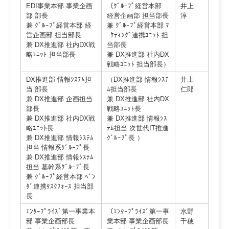
EDI事業本部 事業企画
（ｸﾞﾙｰﾌﾟ経営本部
井上
部 部長
経営企画部 担当部長
淳
兼 ｸﾞﾙｰﾌﾟ経営本部 経
兼 ｸﾞﾙｰﾌﾟ経営本部 ﾏ
営企画部 担当部長
ｰｹﾃｨﾝｸﾞ連携ﾕﾆｯﾄ 担
兼 DX推進部 社内DX戦
当部長
略ﾕﾆｯﾄ 担当部長
兼 DX推進部 社内DX
戦略ﾕﾆｯﾄ 担当部長）
DX推進部 情報ｼｽﾃﾑ担
（DX推進部 情報ｼｽﾃ
井上
当 部長
ﾑ担当部長
仁郎
兼 DX推進部 企画担当
兼 DX推進部 社内DX
部長
戦略ﾕﾆｯﾄ長
兼 DX推進部 社内DX戦
兼 DX推進部 情報ｼｽ
略ﾕﾆｯﾄ長
ﾃﾑ担当 次世代IT推進
兼 DX推進部 情報ｼｽﾃﾑ
ｸﾞﾙｰﾌﾟ長 ）
担当 情報系ｸﾞﾙｰﾌﾟ長
兼 DX推進部 情報ｼｽﾃﾑ
担当 基幹系ｸﾞﾙｰﾌﾟ長
兼 ｸﾞﾙｰﾌﾟ経営本部 ﾍﾞﾝ
ﾀﾞ連携ﾀｽｸﾌｫｰｽ 担当部
長
ｴﾝﾀｰﾌﾟﾗｲｽﾞ第一事業本
（ｴﾝﾀｰﾌﾟﾗｲｽﾞ第一事
水野
部 事業企画部長
業本部 事業企画部長
千穂