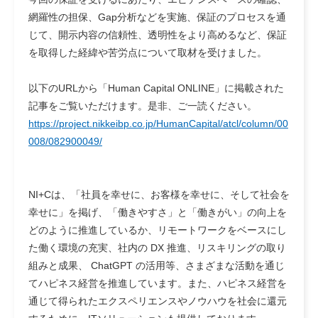
網羅性の担保、Gap分析などを実施、保証のプロセスを通
じて、開示内容の信頼性、透明性をより高めるなど、保証
を取得した経緯や苦労点について取材を受けました。
以下のURLから「Human Capital ONLINE」に掲載された
記事をご覧いただけます。是非、ご一読ください。
https://project.nikkeibp.co.jp/HumanCapital/atcl/column/00
008/082900049/
NI+Cは、「社員を幸せに、お客様を幸せに、そして社会を
幸せに」を掲げ、「働きやすさ」と「働きがい」の向上を
どのように推進しているか、リモートワークをベースにし
た働く環境の充実、社内の DX 推進、リスキリングの取り
組みと成果、 ChatGPT の活用等、さまざまな活動を通じ
てハピネス経営を推進しています。また、ハピネス経営を
通じて得られたエクスペリエンスやノウハウを社会に還元