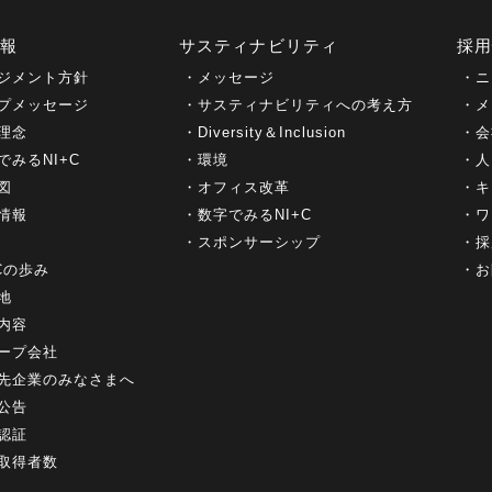
情報
サスティナビリティ
採
ジメント方針
メッセージ
ニ
プメッセージ
サスティナビリティへの考え方
メ
理念
Diversity＆Inclusion
会
でみるNI+C
環境
人
図
オフィス改革
キ
情報
数字でみるNI+C
ワ
スポンサーシップ
採
+Cの歩み
お
地
内容
ープ会社
先企業のみなさまへ
公告
認証
取得者数