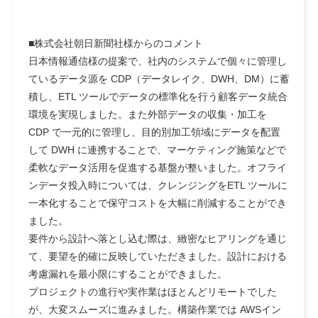
■株式会社朝日新聞社様からのコメント
日本情報通信様の提案で、社内のシステムで個々に管理し
ているデータ源を CDP（データレイク、DWH、DM）に蓄
積し、ETL ツールでデータの標準化を行う顧客データ統合
環境を実現しました。また外部データの収集・加工を
CDP で一元的に管理し、目的別加工領域にデータを配置
して DWH に連携することで、マーケティング施策などで
柔軟なデータ活用を促進する基盤が整いました。オフライ
ンデータ投入時については、クレンジングをETL ツールに
一本化することで保守コストを大幅に削減することができ
ました。
要件から設計へ落とし込む際は、緻密なヒアリングを通じ
て、要望を的確に反映していただきました。設計における
考慮漏れを最小限にすることができました。
プロジェクトの進行や実作業はほとんどリモートでした
が、大変スムーズに進みました。構築作業では AWSイン