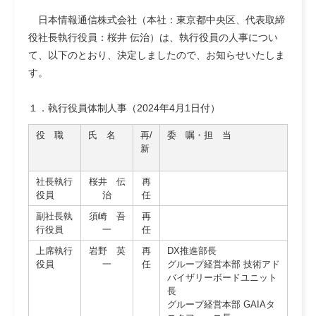
日本情報通信株式会社（本社：東京都中央区、代表取締
役社長執行役員：桜井 伝治）は、執行役員の人事につい
て、以下のとおり、決定しましたので、お知らせいたしま
す。
１．執行役員体制人事（2024年4月1日付）
役 職
氏 名
再/
委 嘱・担 当
新
社長執行
桜井 伝
再
役員
治
任
副社長執
須崎 吾
再
行役員
一
任
上席執行
岩野 英
再
DX推進部長
役員
一
任
グループ経営本部 技術アド
バイザリーボードユニット
長
グループ経営本部 GAIAタ