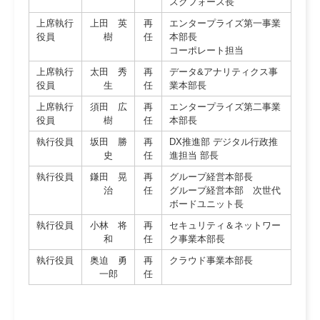
スクフォース長
上席執行
上田 英
再
エンタープライズ第一事業
役員
樹
任
本部長
コーポレート担当
上席執行
太田 秀
再
データ&アナリティクス事
役員
生
任
業本部長
上席執行
須田 広
再
エンタープライズ第二事業
役員
樹
任
本部長
執行役員
坂田 勝
再
DX推進部 デジタル行政推
史
任
進担当 部長
執行役員
鎌田 晃
再
グループ経営本部長
治
任
グループ経営本部 次世代
ボードユニット長
執行役員
小林 将
再
セキュリティ＆ネットワー
和
任
ク事業本部長
執行役員
奥迫 勇
再
クラウド事業本部長
一郎
任