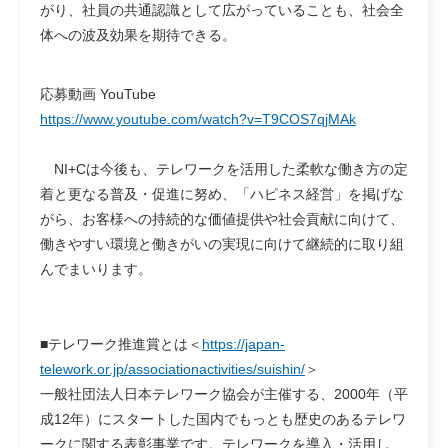
がり、社員の共通認識として広がっていることも、社会全
体への波及効果を期待できる。
応募動画 YouTube
https://www.youtube.com/watch?v=T9COS7qjMAk
NI+Cは今後も、テレワークを活用した柔軟な働き方の定
着と更なる普及・促進に努め、「ハピネス経営」を掲げな
がら、お客様への持続的な価値提供や社会貢献に向けて、
働きやすい環境と働きがいの実現に向けて継続的に取り組
んでまいります。
■テレワーク推進賞とは＜
https://japan-
telework.or.jp/associationactivities/suishin/
＞
一般社団法人日本テレワーク協会が主催する、2000年（平
成12年）にスタートした国内でもっとも歴史のあるテレワ
ークに関する表彰事業です。テレワークを導入・活用し