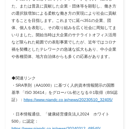
た、または普及に貢献した企業・団体等を顕彰し、働き方
の選択肢増加による柔軟な働き方の実現により社会に貢献
することを目指します。これまでに延べ351の企業、団
体、個人を表彰し、その取り組みを広く社会に周知してま
いりました。開始当時は大企業のサテライトオフィス活用
など限られた範囲での表彰事業でしたが、近年ではコロナ
禍を契機としたテレワークの急速な拡大もあり、中小企業
や各種団体、地方自治体からも多くの応募があります。
◆関連リンク
・SRA準則（AA1000）に基づく人的資本情報開示の国際
基準 「ISO 30414」をグローバル初となる※1取得（BSI認
証）：
https://www.niandc.co.jp/news/20230510_32405/
・日本情報通信、「健康経営優良法人2024 ホワイト
500」に認定：
https://www.niandc.co.jp/news/20240312_48540/