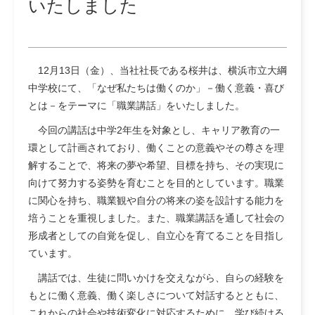
いたしました
12月13日（金）、当社社長である桜井は、横浜市立大綱
中学校にて、「なぜ私たちは働くのか」－働く意義・喜び
とは－をテーマに「職業講話」をいたしました。
今回の講話は中学2年生を対象とし、キャリア教育の一
環として計画されており、働くことの意義やその尊さを理
解することで、将来の夢や希望、目標を持ち、その実現に
向けて努力する姿勢を育むことを目的としています。職業
に関心を持ち、職業観や自分の将来の姿を設計する能力を
培うことを重視しました。また、職業講話を通して社会の
形成者としての自覚を促し、自立心を育てることを目指し
ています。
講話では、生徒に問いかけを交えながら、自らの経験を
もとに働く意義、働く楽しさについて対話するとともに、
これからの社会や技術変化に対応するために、学び続ける