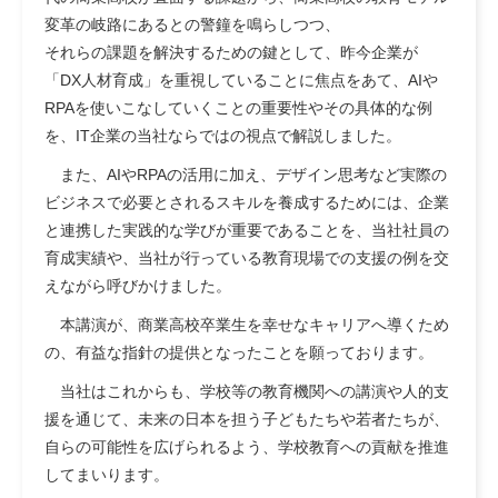
変革の岐路にあるとの警鐘を鳴らしつつ、
それらの課題を解決するための鍵として、昨今企業が
「DX人材育成」を重視していることに焦点をあて、AIや
RPAを使いこなしていくことの重要性やその具体的な例
を、IT企業の当社ならではの視点で解説しました。
また、AIやRPAの活用に加え、デザイン思考など実際の
ビジネスで必要とされるスキルを養成するためには、企業
と連携した実践的な学びが重要であることを、当社社員の
育成実績や、当社が行っている教育現場での支援の例を交
えながら呼びかけました。
本講演が、商業高校卒業生を幸せなキャリアへ導くため
の、有益な指針の提供となったことを願っております。
当社はこれからも、学校等の教育機関への講演や人的支
援を通じて、未来の日本を担う子どもたちや若者たちが、
自らの可能性を広げられるよう、学校教育への貢献を推進
してまいります。