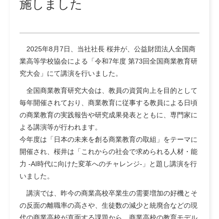
施しました
2025年8月7日、当社社長 桜井が、公益財団法人全国商
業高等学校協会による「令和7年度 第73回全国商業教育研
究大会」にて講演を行いました。
全国商業教育研究大会は、教員の資質向上を目的として
毎年開催されており、商業教育に従事する教員による日頃
の商業教育の実践報告や研究成果発表とともに、専門家に
よる講演等が行われます。
今年度は「日本の未来を創る商業教育の取組」をテーマに
開催され、桜井は「これからの社会で求められる人材・能
力 -AI時代に向けた変革へのチャレンジ-」と題し講演を行
いました。
講演では、昨今の商業高校卒業生の需要増加の好機とそ
の反面の離職率の高さや、生徒数の減少と統廃合などの現
代の商業高校が直面する課題から、商業高校の教育モデル