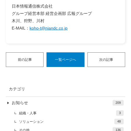
日本情報通信株式会社
グループ経営本部 経営企画部 広報グループ
木川、狩野、川村
E-MAIL：
koho-t@niandc.co.jp
前の記事
一覧ページへ
次の記事
カテゴリ
お知らせ
209
組織・人事
3
ソリューション
48
その他
136