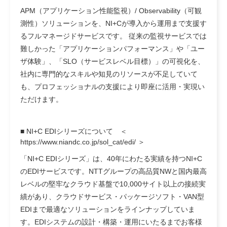
APM（アプリケーション性能監視）/ Observability（可観
測性）ソリューションを、NI+Cが導入から運用まで支援す
るフルマネージドサービスです。 従来の監視サービスでは
難しかった「アプリケーションパフォーマンス」や「ユー
ザ体験」、「SLO（サービスレベル目標）」の可視化を、
社内に専門的なスキルや知見のリソースが不足していて
も、プロフェッショナルの支援により即座に活用・実現い
ただけます。
■ NI+C EDIシリーズについて
＜
https://www.niandc.co.jp/sol_cat/edi/ ＞
「NI+C EDIシリーズ」は、40年にわたる実績を持つNI+C
のEDIサービスです。NTTグループの高品質NWと国内最高
レベルの堅牢なクラウド基盤で10,000サイト以上の接続実
績があり、クラウドサービス・パッケージソフト・VAN型
EDIまで最適なソリューションをラインナップしていま
す。EDIシステムの設計・構築・運用にいたるまでお客様