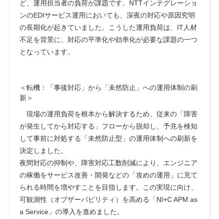
ど、運用担当者の負荷が課題です。NTTインテグレーショ
ンのEDIサービス運用においても、深夜の対応や原因究明
の長期化が起きていました。こうした運用負荷は、IT人材
不足を背景に、対応の平準化や効率化が必要な課題の一つ
となっています。
＜転機：「事後対応」から「未然防止」への運用体制の刷
新＞
現場の運用負荷を根本から解決するため、従来の「障害
が発生してから対応する」フローから脱却し、予兆を検知
して事前に対処する「未然防止型」の運用体制への刷新を
決定しました。
夜間対応の抑制や、障害対応工数削減により、エンジニア
の稼働をサービス改善・開発などの「攻めの運用」に充て
られる時間を増やすことを目指します。この実現に向け、
可観測性（オブザーバビリティ）を高める「NI+C APM as
a Service」の導入を進めました。