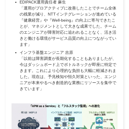
EDIPACK運用責任者 麻生
「運用がプロアクティブに改善したことでチーム全体
の残業が減り、NTTインテグレーションが進めている
『健康経営』や『Well-being』の向上に寄与できたこ
とが、マネジメントとして大きな成果でした。チーム
のエンジニアが障害対応に追われることなく、活き活
きと働ける環境がサービス品質の向上につながってい
ます」
インフラ基盤エンジニア 吉原
「以前は障害調査が長期化することもありましたが、
今はダッシュボード上でボトルネックが即座に特定で
きます。これにより心理的な負担も大幅に軽減されま
した。現在は、予兆検知や恒久対策といった、エンジ
ニアが本来やるべき創造的な業務にリソースを集中で
きています」