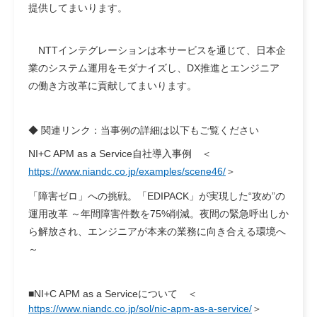
提供してまいります。
NTTインテグレーションは本サービスを通じて、日本企
業のシステム運用をモダナイズし、DX推進とエンジニア
の働き方改革に貢献してまいります。
◆ 関連リンク
：当事例の詳細は以下もご覧ください
NI+C APM as a Service自社導入事例
＜
https://www.niandc.co.jp/examples/scene46/
＞
「障害ゼロ」への挑戦。「EDIPACK」が実現した“攻め”の
運用改革 ～年間障害件数を75%削減。夜間の緊急呼出しか
ら解放され、エンジニアが本来の業務に向き合える環境へ
～
■NI+C APM as a Serviceについて
＜
https://www.niandc.co.jp/sol/nic-apm-as-a-service/
＞