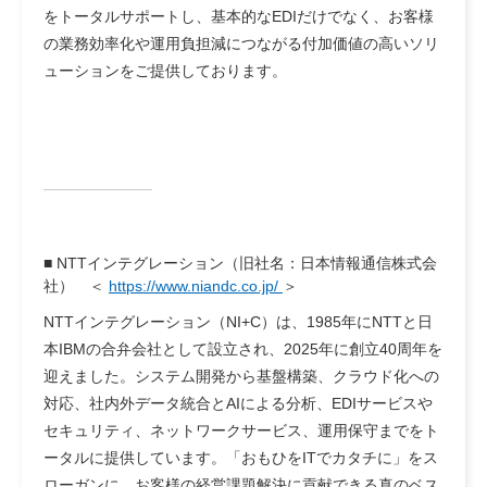
をトータルサポートし、基本的なEDIだけでなく、お客様
の業務効率化や運用負担減につながる付加価値の高いソリ
ューションをご提供しております。
■
NTTインテグレーション（旧社名：日本情報通信株式会
社）
＜
https://www.niandc.co.jp/
＞
NTTインテグレーション（NI+C）は、1985年にNTTと日
本IBMの合弁会社として設立され、2025年に創立40周年を
迎えました。システム開発から基盤構築、クラウド化への
対応、社内外データ統合とAIによる分析、EDIサービスや
セキュリティ、ネットワークサービス、運用保守までをト
ータルに提供しています。「おもひをITでカタチに」をス
ローガンに、お客様の経営課題解決に貢献できる真のベス