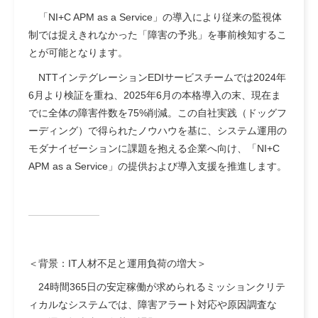
「NI+C APM as a Service」の導入により従来の監視体
制では捉えきれなかった「障害の予兆」を事前検知するこ
とが可能となります。
NTTインテグレーションEDIサービスチームでは2024年
6月より検証を重ね、2025年6月の本格導入の末、現在ま
でに全体の障害件数を75%削減。この自社実践（ドッグフ
ーディング）で得られたノウハウを基に、システム運用の
モダナイゼーションに課題を抱える企業へ向け、「NI+C
APM as a Service」の提供および導入支援を推進します。
＜背景：IT人材不足と運用負荷の増大＞
24時間365日の安定稼働が求められるミッションクリテ
ィカルなシステムでは、障害アラート対応や原因調査な