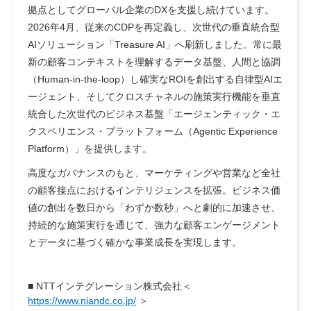
拠点としてグローバル企業のDXを支援し続けています。
2026年4月、従来のCDPを再定義し、次世代の垂直統合型
AIソリューション「Treasure AI」へ刷新しました。常に最
新の顧客コンテキストを理解するデータ基盤、人間と協調
（Human-in-the-loop）し確実なROIを創出する自律型AIエ
ージェント、そしてクロスチャネルの施策実行機能を垂直
統合した次世代のビジネス基盤「エージェンティック・エ
クスペリエンス・プラットフォーム（Agentic Experience
Platform）」を提供します。
高度なガバナンスのもと、マーケティングや営業など全社
の顧客接点におけるインテリジェンスを拡張。ビジネス価
値の創出を数日から「わずか数秒」へと劇的に加速させ、
持続的な施策実行を通じて、強力な顧客エンゲージメント
とデータに基づく確かな事業成長を実現します。
■
NTTインテグレーション株式会社＜
https://www.niandc.co.jp/
＞