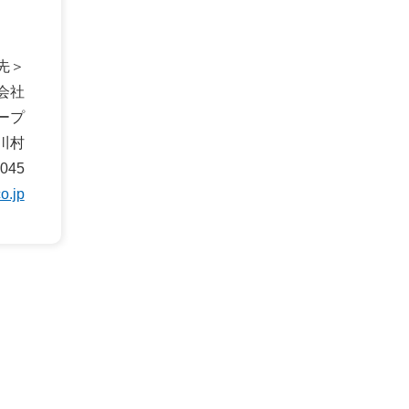
先＞
会社
ープ
川村
1045
o.jp