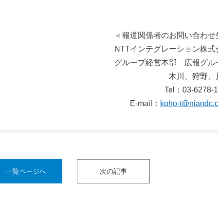
＜報道関係者のお問い合わせ
NTTインテグレーション株式
グループ経営本部 広報グル
木川、狩野、
Tel：03-6278-
E-mail：
koho-t@niandc.c
一覧ページへ
次の記事