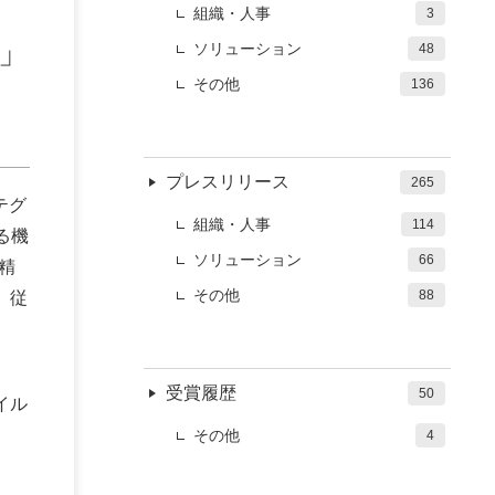
組織・人事
3
®」
ソリューション
48
その他
136
プレスリリース
265
テグ
組織・人事
114
る機
ソリューション
66
費精
その他
88
、従
受賞履歴
50
イル
その他
4