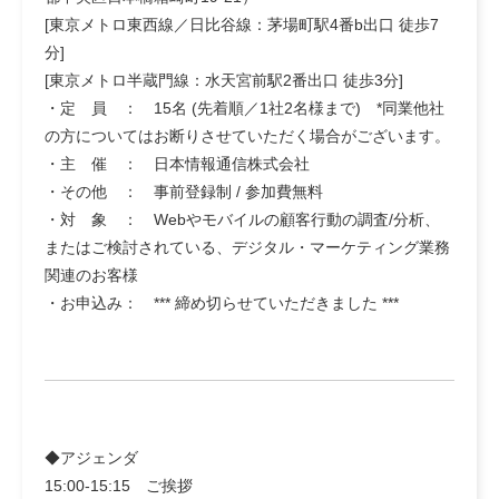
[東京メトロ東西線／日比谷線：茅場町駅4番b出口 徒歩7
分]
[東京メトロ半蔵門線：水天宮前駅2番出口 徒歩3分]
・定 員 ： 15名 (先着順／1社2名様まで) *同業他社
の方についてはお断りさせていただく場合がございます。
・主 催 ： 日本情報通信株式会社
・その他 ： 事前登録制 / 参加費無料
・対 象 ： Webやモバイルの顧客行動の調査/分析、
またはご検討されている、デジタル・マーケティング業務
関連のお客様
・お申込み： *** 締め切らせていただきました ***
◆アジェンダ
15:00-15:15 ご挨拶